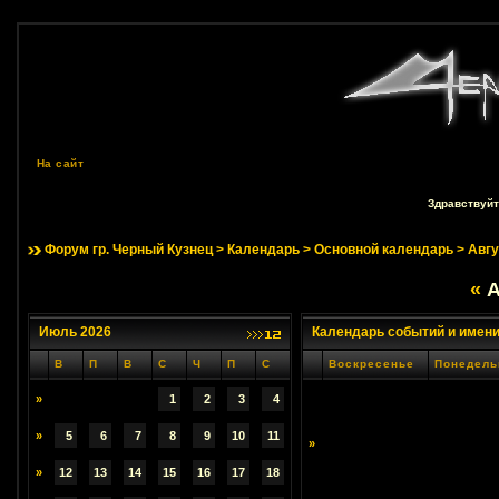
На сайт
Здравствуйт
Форум гр. Черный Кузнец
>
Календарь
>
Основной календарь
> Авгу
«
А
Июль 2026
Календарь событий и имен
В
П
В
С
Ч
П
С
Воскресенье
Понедель
»
1
2
3
4
»
5
6
7
8
9
10
11
»
»
12
13
14
15
16
17
18