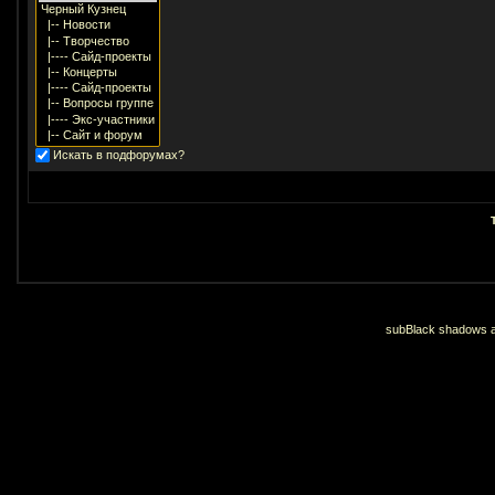
Искать в подфорумах?
subBlack shadows an