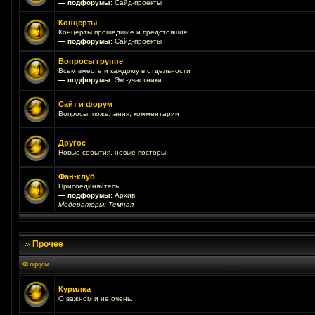
— подфорумы:
Сайд-проекты
Концерты
Концерты прошедшие и предстоящие
— подфорумы:
Сайд-проекты
Вопросы группе
Всем вместе и каждому в отдельности
— подфорумы:
Экс-участники
Сайт и форум
Вопросы, пожелания, комментарии
Другое
Новые события, новые посторы
Фан-клуб
Присоединяйтесь!
— подфорумы:
Архив
Модераторы:
Темная
Прочее
Форум
Курилка
О важном и не очень..