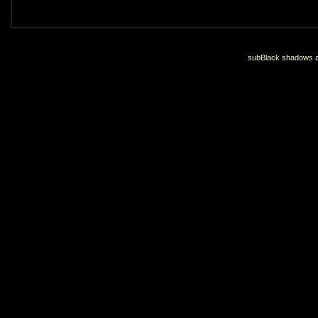
subBlack shadows an