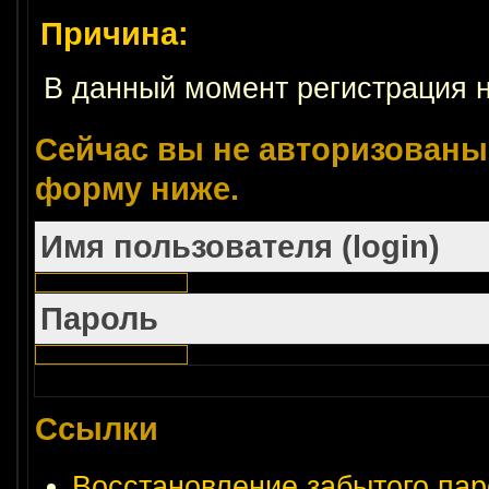
Причина:
В данный момент регистрация 
Сейчас вы не авторизованы.
форму ниже.
Имя пользователя (login)
Пароль
Ссылки
Восстановление забытого пар