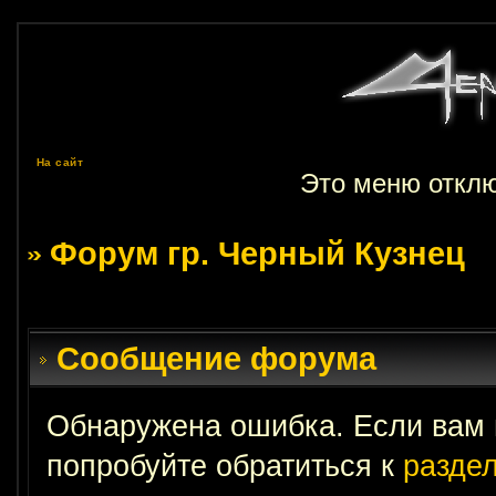
На сайт
Это меню откл
Форум гр. Черный Кузнец
Сообщение форума
Обнаружена ошибка. Если вам 
попробуйте обратиться к
разде