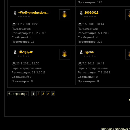
Просмотров:
194
~Wolf~production...
10010011
11.2.2008, 16:29
2.5.2008, 10:44
Пользователи
Пользователи
Регистрация:
19.2.2007
Регистрация:
5.4.2008
Сообщений:
4
Сообщений:
4
Просмотров:
13
Просмотров:
327
1й2ц3у4к
2gena
23.3.2011, 22:56
7.2.2013, 16:43
Зарегистрированные
Зарегистрированные
Регистрация:
23.3.2011
Регистрация:
7.2.2013
Сообщений:
0
Сообщений:
0
Просмотров:
0
Просмотров:
0
61 страниц
1
2
3
>
»
subBlack shadows an