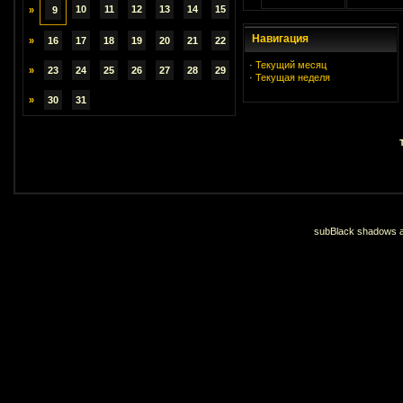
10
11
12
13
14
15
»
9
Навигация
»
16
17
18
19
20
21
22
·
Текущий месяц
»
23
24
25
26
27
28
29
·
Текущая неделя
»
30
31
subBlack shadows an