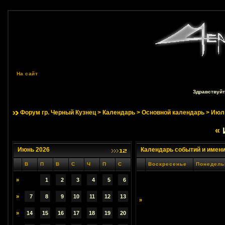
На сайт
Здравствуйт
Форум гр. Черный Кузнец
>
Календарь
>
Основной календарь
> Июл
«
Июнь 2026
Календарь событий и имен
В
П
В
С
Ч
П
С
Воскресенье
Понедель
»
1
2
3
4
5
6
»
7
8
9
10
11
12
13
»
»
14
15
16
17
18
19
20