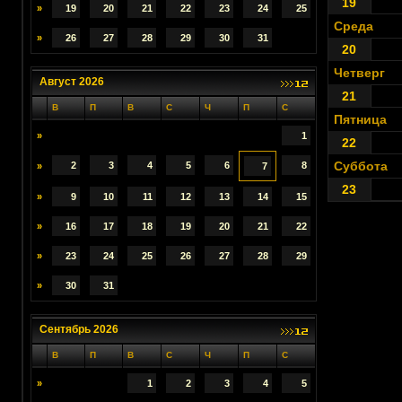
19
»
19
20
21
22
23
24
25
Среда
»
26
27
28
29
30
31
20
Четверг
Август 2026
21
В
П
В
С
Ч
П
С
Пятница
»
1
22
Суббота
2
3
4
5
6
8
»
7
23
»
9
10
11
12
13
14
15
»
16
17
18
19
20
21
22
»
23
24
25
26
27
28
29
»
30
31
Сентябрь 2026
В
П
В
С
Ч
П
С
»
1
2
3
4
5