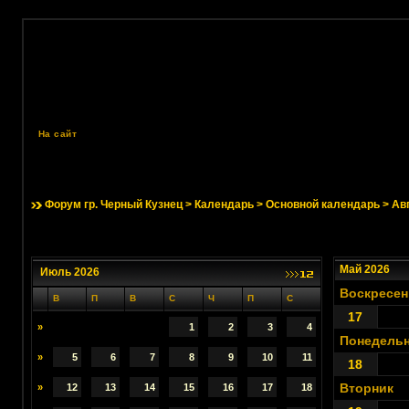
На сайт
Форум гр. Черный Кузнец
>
Календарь
>
Основной календарь
> Ав
Май 2026
Июль 2026
Воскресен
В
П
В
С
Ч
П
С
17
»
1
2
3
4
Понедель
»
5
6
7
8
9
10
11
18
Вторник
»
12
13
14
15
16
17
18