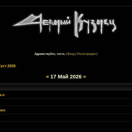
Здравствуйте, гость
(
Вход
|
Регистрация
)
густ 2026
«
17 Май 2026
»
ье
ник