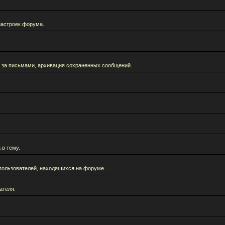
настроек форума.
 за письмами, архивация сохраненных сообщений.
 в тему.
а пользователей, находящихся на форуме.
ателя.