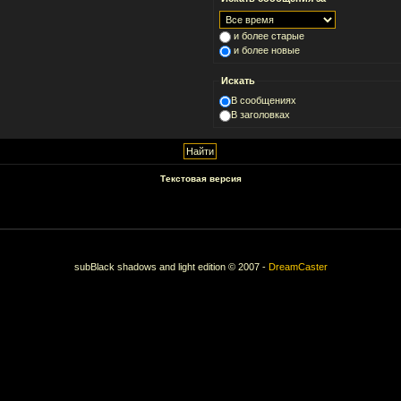
и более старые
и более новые
Искать
В сообщениях
В заголовках
Текстовая версия
subBlack shadows and light edition © 2007 -
DreamCaster