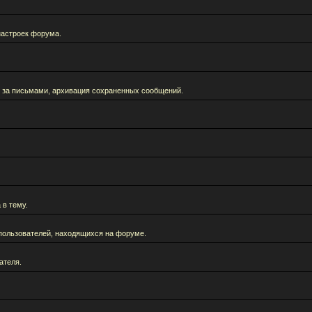
настроек форума.
 за письмами, архивация сохраненных сообщений.
 в тему.
а пользователей, находящихся на форуме.
ателя.