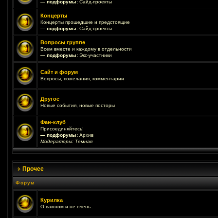
— подфорумы:
Сайд-проекты
Концерты
Концерты прошедшие и предстоящие
— подфорумы:
Сайд-проекты
Вопросы группе
Всем вместе и каждому в отдельности
— подфорумы:
Экс-участники
Сайт и форум
Вопросы, пожелания, комментарии
Другое
Новые события, новые посторы
Фан-клуб
Присоединяйтесь!
— подфорумы:
Архив
Модераторы:
Темная
Прочее
Форум
Курилка
О важном и не очень..