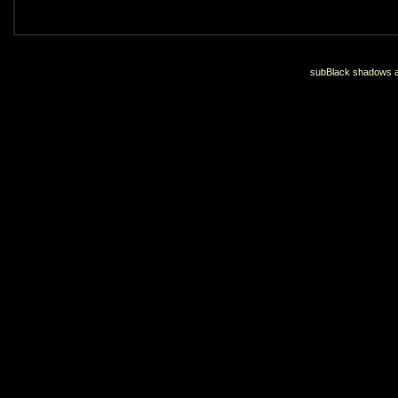
subBlack shadows an