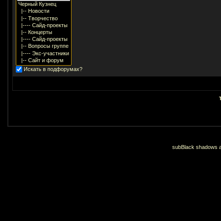
Искать в подфорумах?
subBlack shadows an