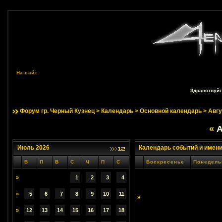
На сайт
Здравствуйт
Форум гр. Черный Кузнец
>
Календарь
>
Основной календарь
> Авгу
«
А
Июль 2026
Календарь событий и имен
В
П
В
С
Ч
П
С
Воскресенье
Понедель
»
1
2
3
4
»
5
6
7
8
9
10
11
»
»
12
13
14
15
16
17
18