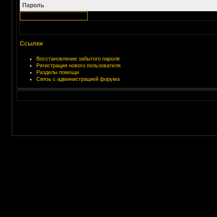
Пароль
Ссылки
Восстановление забытого пароля
Регистрация нового пользователя
Разделы помощи
Связь с администрацией форума