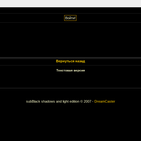
Вернуться назад
Текстовая версия
subBlack shadows and light edition © 2007 -
DreamCaster