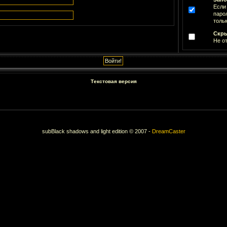
Если
паро
тольк
Скры
Не о
Текстовая версия
subBlack shadows and light edition © 2007 -
DreamCaster