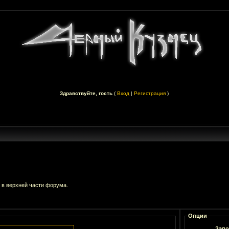
Здравствуйте, гость
(
Вход
|
Регистрация
)
 в верхней части форума.
Опции
Запо