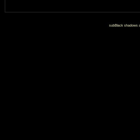
subBlack shadows an