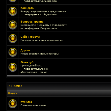
— подфорумы:
Сайд-проекты
Концерты
Концерты прошедшие и предстоящие
— подфорумы:
Сайд-проекты
Вопросы группе
Всем вместе и каждому в отдельности
— подфорумы:
Экс-участники
Сайт и форум
Вопросы, пожелания, комментарии
Другое
Новые события, новые посторы
Фан-клуб
Присоединяйтесь!
— подфорумы:
Архив
Модераторы:
Темная
Прочее
Форум
Курилка
О важном и не очень..