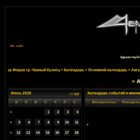
На сайт
Здравствуйт
Форум гр. Черный Кузнец
>
Календарь
>
Основной календарь
> Авгу
«
А
Июль 2026
Календарь событий и имен
В
П
В
С
Ч
П
С
Воскресенье
Понедель
»
1
2
3
4
»
5
6
7
8
9
10
11
»
»
12
13
14
15
16
17
18