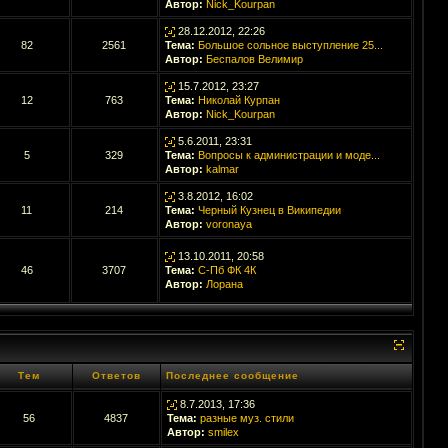
Автор:
Nick_Kourpan
28.12.2012, 22:26
82
2561
Тема:
Большое сольное выступление 25...
Автор:
Беспалов Велимир
15.7.2012, 23:27
12
763
Тема:
Николай Курпан
Автор:
Nick_Kourpan
5.6.2011, 23:31
5
329
Тема:
Вопросы к администрации и моде...
Автор:
kalmar
3.8.2012, 16:02
11
214
Тема:
Черный Кузнец в Википедии
Автор:
voronaya
13.10.2011, 20:58
46
3707
Тема:
С-Пб ФК 4К
Автор:
Лорана
Тем
Ответов
Последнее сообщение
8.7.2013, 17:36
56
4837
Тема:
разные муз. стили
Автор:
smilex