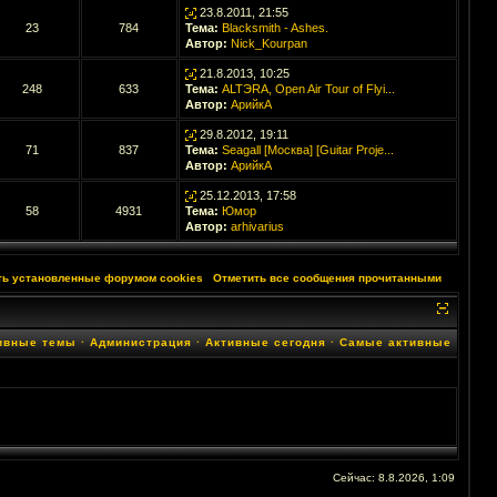
23.8.2011, 21:55
23
784
Тема:
Blacksmith - Ashes.
Автор:
Nick_Kourpan
21.8.2013, 10:25
248
633
Тема:
ALTЭRA, Open Air Tour of Flyi...
Автор:
АрийкА
29.8.2012, 19:11
71
837
Тема:
Seagall [Москва] [Guitar Proje...
Автор:
АрийкА
25.12.2013, 17:58
58
4931
Тема:
Юмор
Автор:
arhivarius
ть установленные форумом cookies
·
Отметить все сообщения прочитанными
ивные темы
·
Администрация
·
Активные сегодня
·
Самые активные
Сейчас: 8.8.2026, 1:09