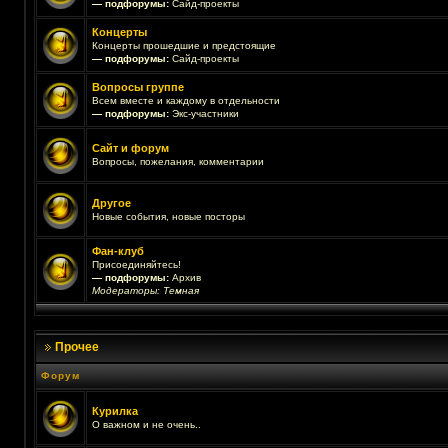
— подфорумы:
Сайд-проекты
Концерты
Концерты прошедшие и предстоящие
— подфорумы:
Сайд-проекты
Вопросы группе
Всем вместе и каждому в отдельности
— подфорумы:
Экс-участники
Сайт и форум
Вопросы, пожелания, комментарии
Другое
Новые события, новые посторы
Фан-клуб
Присоединяйтесь!
— подфорумы:
Архив
Модераторы:
Темная
Прочее
Форум
Курилка
О важном и не очень..