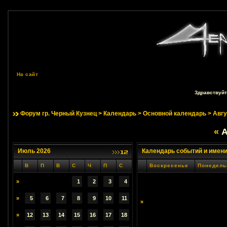
На сайт
Здравствуйт
Форум гр. Черный Кузнец
>
Календарь
>
Основной календарь
> Авгу
«
А
Июль 2026
Календарь событий и имен
В
П
В
С
Ч
П
С
Воскресенье
Понедель
»
1
2
3
4
»
5
6
7
8
9
10
11
»
»
12
13
14
15
16
17
18