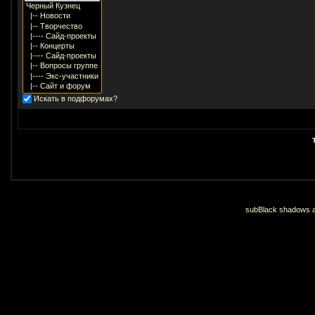
Искать в подфорумах?
subBlack shadows an