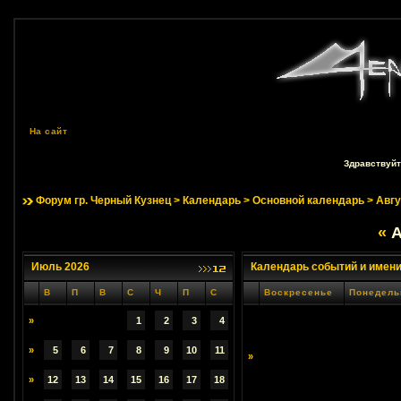
На сайт
Здравствуйт
Форум гр. Черный Кузнец
>
Календарь
>
Основной календарь
> Авгу
«
А
Июль 2026
Календарь событий и имен
В
П
В
С
Ч
П
С
Воскресенье
Понедель
»
1
2
3
4
»
5
6
7
8
9
10
11
»
»
12
13
14
15
16
17
18