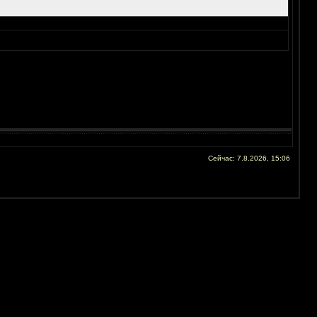
Сейчас: 7.8.2026, 15:06