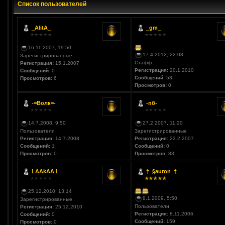
Список пользователей
_AlitA_
_gm_
16.11.2007, 19:50
17.4.2012, 22:08
Зарегистрированные
Стафф
Регистрация:
15.1.2007
Регистрация:
20.1.2010
Сообщений:
0
Сообщений:
53
Просмотров:
6
Просмотров:
0
-=Волк=-
-пб-
14.7.2008, 9:50
27.2.2007, 11:20
Пользователи
Зарегистрированные
Регистрация:
14.7.2008
Регистрация:
23.2.2007
Сообщений:
1
Сообщений:
0
Просмотров:
0
Просмотров:
83
! AAkAA !
†_§auron_†
25.12.2010, 13:14
8.1.2009, 5:50
Зарегистрированные
Пользователи
Регистрация:
25.12.2010
Регистрация:
8.11.2006
Сообщений:
0
Сообщений:
159
Просмотров:
0