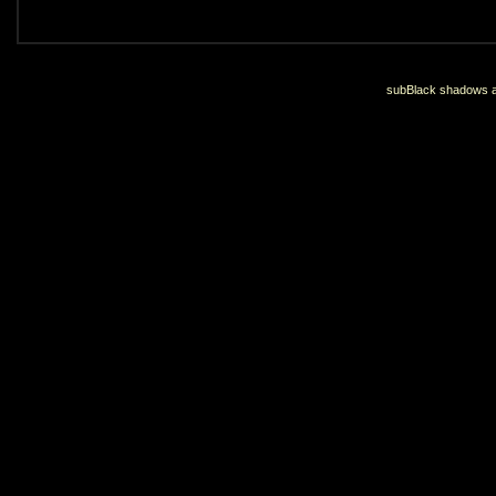
subBlack shadows an