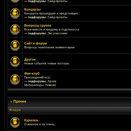
— подфорумы:
Сайд-проекты
Концерты
Концерты прошедшие и предстоящие
— подфорумы:
Сайд-проекты
Вопросы группе
Всем вместе и каждому в отдельности
— подфорумы:
Экс-участники
Сайт и форум
Вопросы, пожелания, комментарии
Другое
Новые события, новые посторы
Фан-клуб
Присоединяйтесь!
— подфорумы:
Архив
Модераторы:
Темная
Прочее
Форум
Курилка
О важном и не очень..