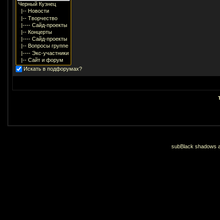
Искать в подфорумах?
subBlack shadows an