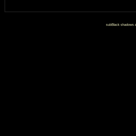
subBlack shadows an