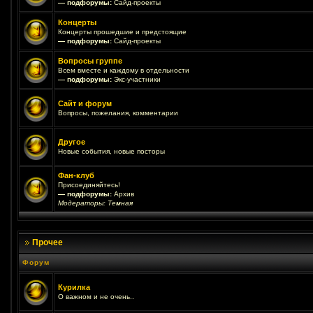
— подфорумы:
Сайд-проекты
Концерты
Концерты прошедшие и предстоящие
— подфорумы:
Сайд-проекты
Вопросы группе
Всем вместе и каждому в отдельности
— подфорумы:
Экс-участники
Сайт и форум
Вопросы, пожелания, комментарии
Другое
Новые события, новые посторы
Фан-клуб
Присоединяйтесь!
— подфорумы:
Архив
Модераторы:
Темная
Прочее
Форум
Курилка
О важном и не очень..