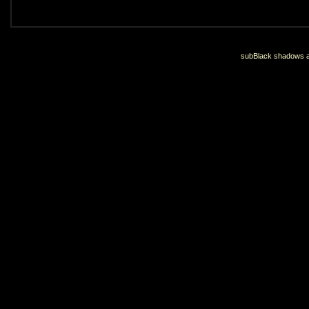
subBlack shadows an