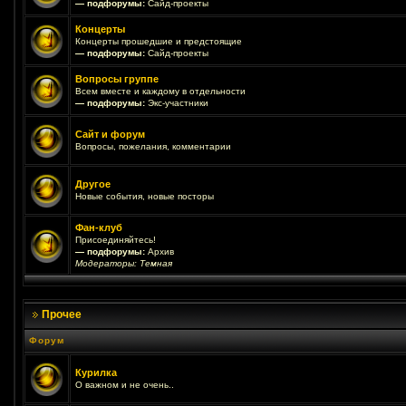
— подфорумы:
Сайд-проекты
Концерты
Концерты прошедшие и предстоящие
— подфорумы:
Сайд-проекты
Вопросы группе
Всем вместе и каждому в отдельности
— подфорумы:
Экс-участники
Сайт и форум
Вопросы, пожелания, комментарии
Другое
Новые события, новые посторы
Фан-клуб
Присоединяйтесь!
— подфорумы:
Архив
Модераторы:
Темная
Прочее
Форум
Курилка
О важном и не очень..