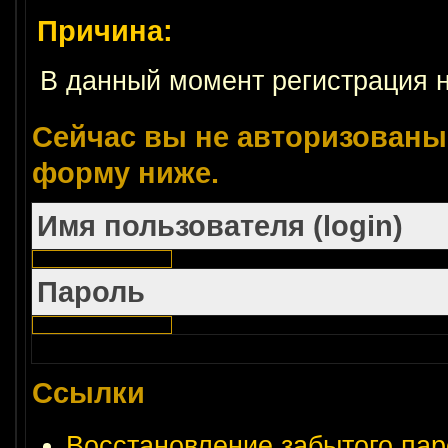
Причина:
В данный момент регистрация 
Сейчас вы не авторизованы.
форму ниже.
Имя пользователя (login)
Пароль
Ссылки
Восстановление забытого пар