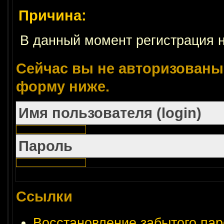
Причина:
В данный момент регистрация 
Сейчас вы не авторизованы.
форму ниже.
Имя пользователя (login)
Пароль
Ссылки
Восстановление забытого пар