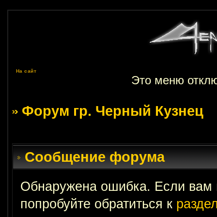
На сайт
Это меню откл
Форум гр. Черный Кузнец
Сообщение форума
Обнаружена ошибка. Если вам 
попробуйте обратиться к
разде