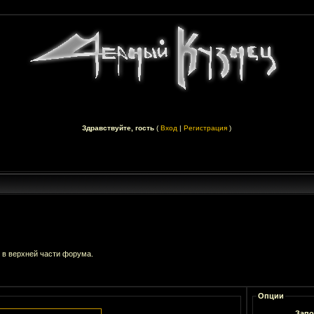
Здравствуйте, гость
(
Вход
|
Регистрация
)
 в верхней части форума.
Опции
Запо