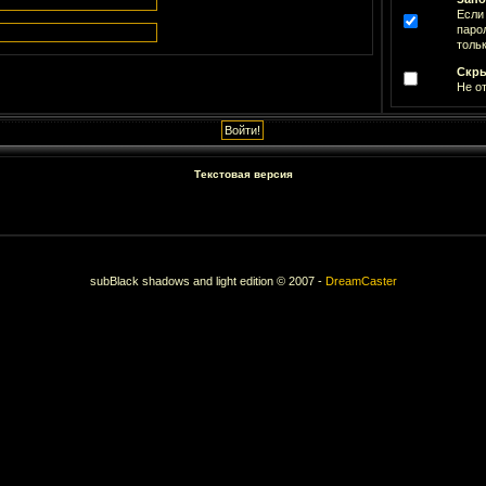
Если
паро
тольк
Скры
Не о
Текстовая версия
subBlack shadows and light edition © 2007 -
DreamCaster