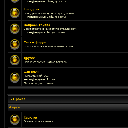
— подфорумы:
Сайд-проекты
Концерты
Концерты прошедшие и предстоящие
— подфорумы:
Сайд-проекты
Вопросы группе
Всем вместе и каждому в отдельности
— подфорумы:
Экс-участники
Сайт и форум
Вопросы, пожелания, комментарии
Другое
Новые события, новые посторы
Фан-клуб
Присоединяйтесь!
— подфорумы:
Архив
Модераторы:
Темная
Прочее
Форум
Курилка
О важном и не очень..