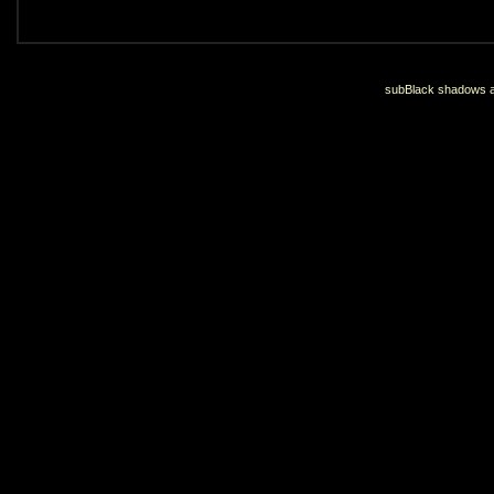
subBlack shadows an