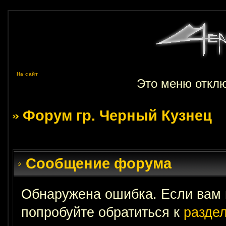
На сайт
Это меню откл
Форум гр. Черный Кузнец
Сообщение форума
Обнаружена ошибка. Если вам 
попробуйте обратиться к
разде