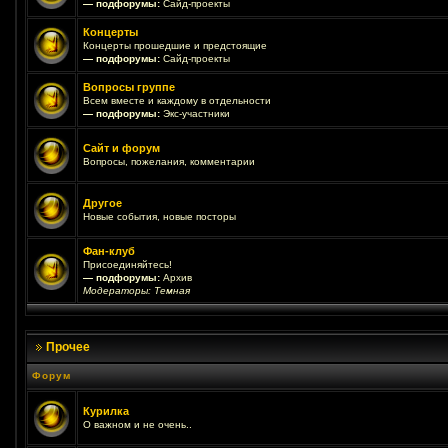
— подфорумы:
Сайд-проекты
Концерты
Концерты прошедшие и предстоящие
— подфорумы:
Сайд-проекты
Вопросы группе
Всем вместе и каждому в отдельности
— подфорумы:
Экс-участники
Сайт и форум
Вопросы, пожелания, комментарии
Другое
Новые события, новые посторы
Фан-клуб
Присоединяйтесь!
— подфорумы:
Архив
Модераторы:
Темная
Прочее
Форум
Курилка
О важном и не очень..