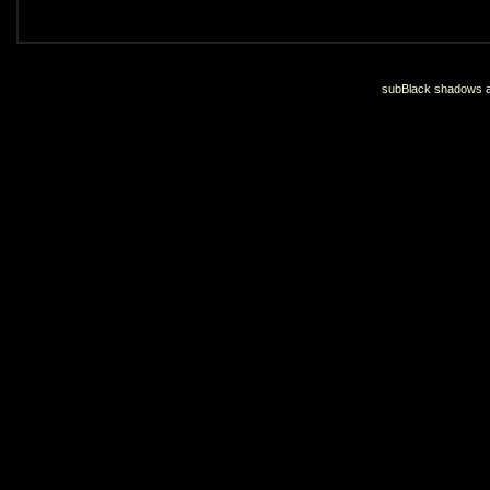
subBlack shadows an