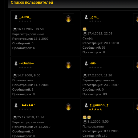
Список пользователей
_AlitA_
_gm_
16.11.2007, 19:50
17.4.2012, 22:08
Зарегистрированные
Стафф
Регистрация:
15.1.2007
Регистрация:
20.1.2010
Сообщений:
0
Сообщений:
53
Просмотров:
6
Просмотров:
0
-=Волк=-
-пб-
14.7.2008, 9:50
27.2.2007, 11:20
Пользователи
Зарегистрированные
Регистрация:
14.7.2008
Регистрация:
23.2.2007
Сообщений:
1
Сообщений:
0
Просмотров:
0
Просмотров:
83
! AAkAA !
†_§auron_†
25.12.2010, 13:14
8.1.2009, 5:50
Зарегистрированные
Пользователи
Регистрация:
25.12.2010
Регистрация:
8.11.2006
Сообщений:
0
Сообщений:
159
Просмотров:
0