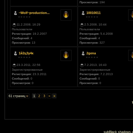
Просмотров:
194
~Wolf~production...
10010011
11.2.2008, 16:29
2.5.2008, 10:44
Пользователи
Пользователи
Регистрация:
19.2.2007
Регистрация:
5.4.2008
Сообщений:
4
Сообщений:
4
Просмотров:
13
Просмотров:
327
1й2ц3у4к
2gena
23.3.2011, 22:56
7.2.2013, 16:43
Зарегистрированные
Зарегистрированные
Регистрация:
23.3.2011
Регистрация:
7.2.2013
Сообщений:
0
Сообщений:
0
Просмотров:
0
Просмотров:
0
61 страниц
1
2
3
>
»
subBlack shadows an