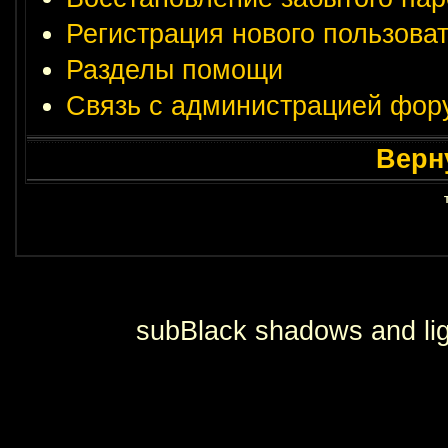
Регистрация нового пользова
Разделы помощи
Связь с администрацией фор
Верн
subBlack shadows and lig