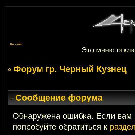
На сайт
Это меню откл
Форум гр. Черный Кузнец
Сообщение форума
Обнаружена ошибка. Если вам 
попробуйте обратиться к
разде