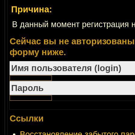
Причина:
В данный момент регистрация 
Сейчас вы не авторизованы.
форму ниже.
Имя пользователя (login)
Пароль
Ссылки
Восстановление забытого пар