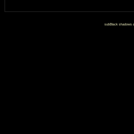
subBlack shadows an