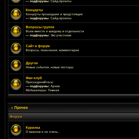
— подфорумы:
Сайд-проекты
Концерты
Концерты прошедшие и предстоящие
— подфорумы:
Сайд-проекты
Вопросы группе
Всем вместе и каждому в отдельности
— подфорумы:
Экс-участники
Сайт и форум
Вопросы, пожелания, комментарии
Другое
Новые события, новые посторы
Фан-клуб
Присоединяйтесь!
— подфорумы:
Архив
Модераторы:
Темная
Прочее
Форум
Курилка
О важном и не очень..