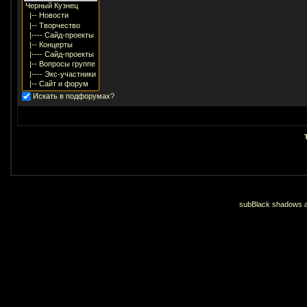
Искать в подфорумах?
subBlack shadows an