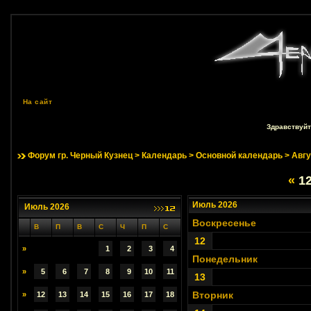
На сайт
Здравствуйт
Форум гр. Черный Кузнец
>
Календарь
>
Основной календарь
> Авгу
«
12
Июль 2026
Июль 2026
Воскресенье
В
П
В
С
Ч
П
С
12
»
1
2
3
4
Понедельник
»
5
6
7
8
9
10
11
13
Вторник
»
12
13
14
15
16
17
18