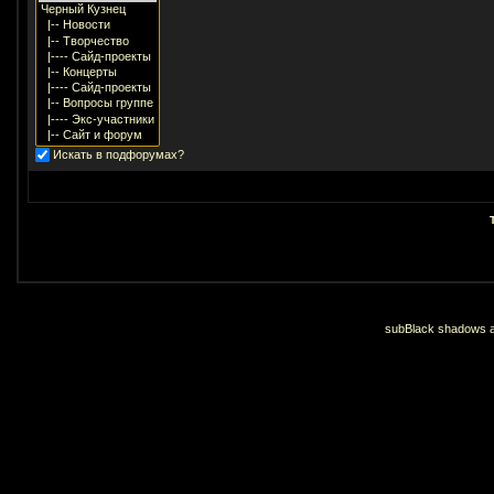
Искать в подфорумах?
subBlack shadows an