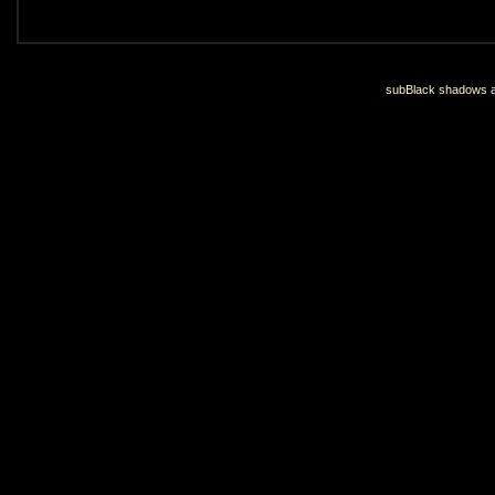
subBlack shadows an