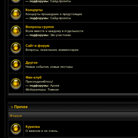
— подфорумы:
Сайд-проекты
Концерты
Концерты прошедшие и предстоящие
— подфорумы:
Сайд-проекты
Вопросы группе
Всем вместе и каждому в отдельности
— подфорумы:
Экс-участники
Сайт и форум
Вопросы, пожелания, комментарии
Другое
Новые события, новые посторы
Фан-клуб
Присоединяйтесь!
— подфорумы:
Архив
Модераторы:
Темная
Прочее
Форум
Курилка
О важном и не очень..