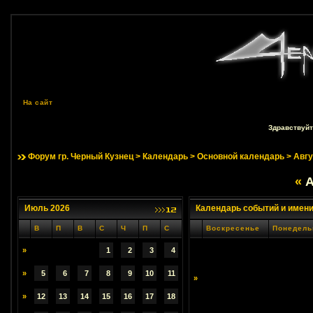
На сайт
Здравствуйт
Форум гр. Черный Кузнец
>
Календарь
>
Основной календарь
> Авгу
«
А
Июль 2026
Календарь событий и имен
В
П
В
С
Ч
П
С
Воскресенье
Понедель
»
1
2
3
4
»
5
6
7
8
9
10
11
»
»
12
13
14
15
16
17
18