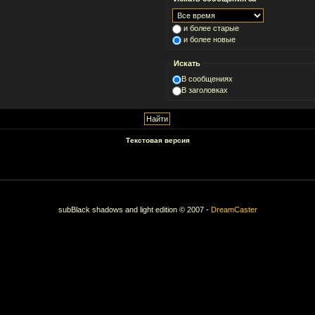
и более старые
и более новые
Искать
В сообщениях
В заголовках
Текстовая версия
subBlack shadows and light edition © 2007 -
DreamCaster