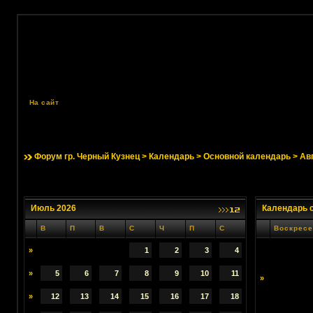
На сайт
Форум гр. Черный Кузнец
>
Календарь
>
Основной календарь
> Ав
Июль 2026
Календарь 
В
П
В
С
Ч
П
С
Воскресе
»
1
2
3
4
»
5
6
7
8
9
10
11
»
»
12
13
14
15
16
17
18