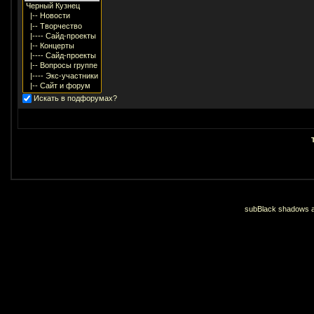
Искать в подфорумах?
subBlack shadows an