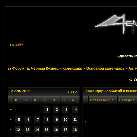
На сайт
Здравствуйт
Форум гр. Черный Кузнец
>
Календарь
>
Основной календарь
> Авгу
«
А
Июль 2026
Календарь событий и имен
В
П
В
С
Ч
П
С
Воскресенье
Понедель
»
1
2
3
4
»
5
6
7
8
9
10
11
»
»
12
13
14
15
16
17
18