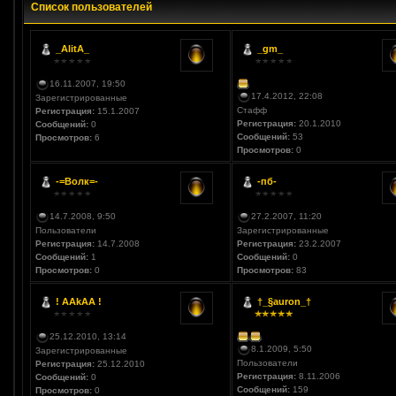
Список пользователей
_AlitA_
_gm_
16.11.2007, 19:50
17.4.2012, 22:08
Зарегистрированные
Стафф
Регистрация:
15.1.2007
Регистрация:
20.1.2010
Сообщений:
0
Сообщений:
53
Просмотров:
6
Просмотров:
0
-=Волк=-
-пб-
14.7.2008, 9:50
27.2.2007, 11:20
Пользователи
Зарегистрированные
Регистрация:
14.7.2008
Регистрация:
23.2.2007
Сообщений:
1
Сообщений:
0
Просмотров:
0
Просмотров:
83
! AAkAA !
†_§auron_†
25.12.2010, 13:14
8.1.2009, 5:50
Зарегистрированные
Пользователи
Регистрация:
25.12.2010
Регистрация:
8.11.2006
Сообщений:
0
Сообщений:
159
Просмотров:
0