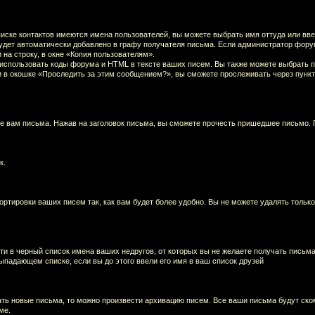
ске контактов имеются имена пользователей, вы можете выбрать имя оттуда или вве
 будет автоматически добавлено в графу получателя письма. Если администратор фо
на строку, в окне «Копия пользователям».
 использовать коды форума и HTML в тексте ваших писем. Вы также можете выбрать п
и в окошке «Проследить за этим сообщением?», вы сможете прослеживать через пунк
е вам письма. Нажав на заголовок письма, вы сможете прочесть пришедшее письмо. 
к.
ортировки ваших писем так, как вам будет более удобно. Вы не можете удалять толь
ти в черный список имена ваших недругов, от которых вы не желаете получать письма
ыпадающем списке, если вы до этого ввели его имя в ваш список друзей
ать новые письма, то можно произвести архивацию писем. Все ваши письма будут ском
ме.