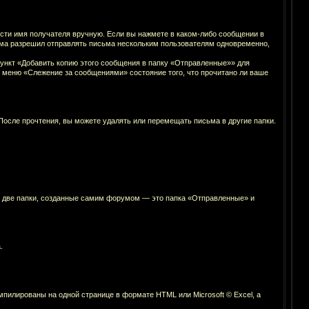
сти имя получателя вручную. Если вы нажмете в каком-либо сообщении в
рума разрешил отправлять письма нескольким пользователям одновременно,
ункт «Добавить копию этого сообщения в папку «Отправленные»» для
т меню «Слежение за сообщениями» состояние того, что прочитано ли ваше
После прочтения, вы можете удалять или перемещать письма в другие папки.
ко две папки, созданные самим форумом — это папка «Отправленные» и
.
пилированы на одной странице в формате HTML или Microsoft © Excel, а