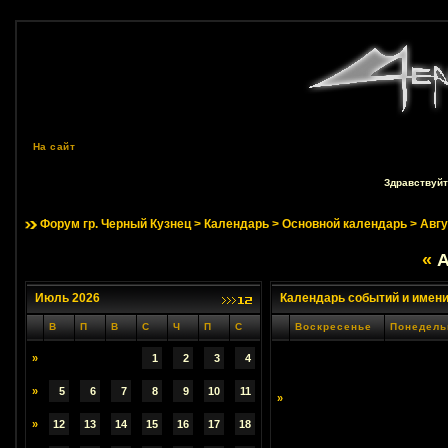
На сайт
Здравствуйт
Форум гр. Черный Кузнец
>
Календарь
>
Основной календарь
> Авгу
«
А
Июль 2026
Календарь событий и имен
В
П
В
С
Ч
П
С
Воскресенье
Понедель
»
1
2
3
4
»
5
6
7
8
9
10
11
»
»
12
13
14
15
16
17
18