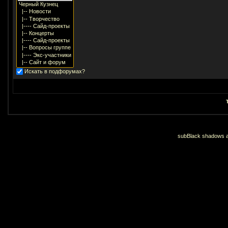
Искать в подфорумах?
subBlack shadows an