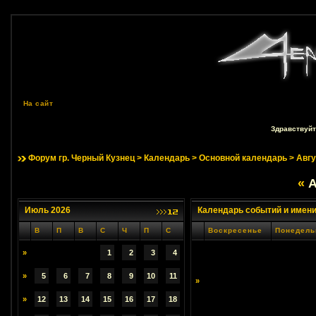
На сайт
Здравствуйт
Форум гр. Черный Кузнец
>
Календарь
>
Основной календарь
> Авгу
«
А
Июль 2026
Календарь событий и имен
В
П
В
С
Ч
П
С
Воскресенье
Понедель
»
1
2
3
4
»
5
6
7
8
9
10
11
»
»
12
13
14
15
16
17
18